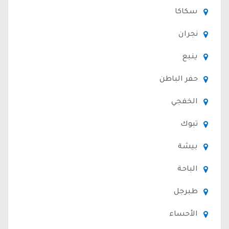
سكاكا
نجران
ينبع
حفر الباطن
الخفجي
تبوك
بيشة
الباحة
طبرجل
الأحساء