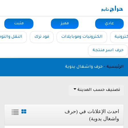
عادي
مميز
مثبت
ترونية
الكترونيات وموبايلاات
فود ترك
النقل والتو
حرف اسر منتجة
الرئيسية
-
حرف واشغال يدوية
تصنيف حسب المدينة
احدث الإعلانات في (حرف
واشغال يدوية)