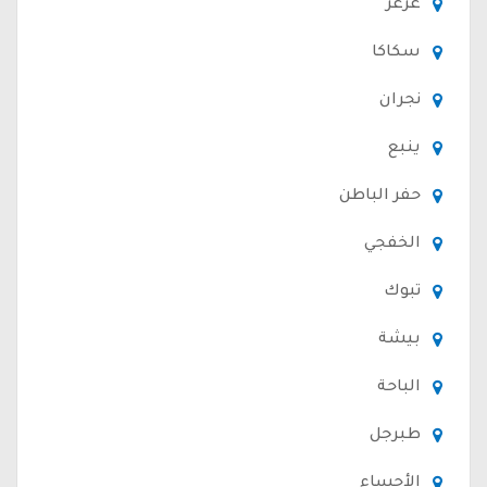
عرعر
سكاكا
نجران
ينبع
حفر الباطن
الخفجي
تبوك
بيشة
الباحة
طبرجل
الأحساء