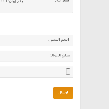
البنك البلاد
رقم إيبان: SA6515000563137688570001
ارسال