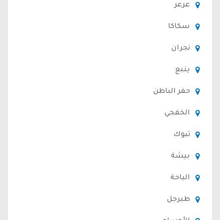
عرعر
سكاكا
نجران
ينبع
حفر الباطن
الخفجي
تبوك
بيشة
الباحة
طبرجل