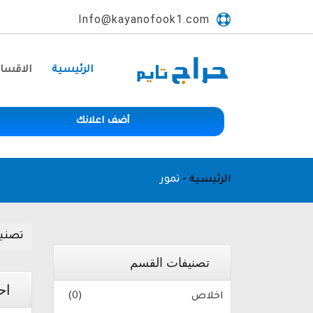
Info@kayanofook1.com
الرئيسية
الاقسا
أضف اعلانك
الرئيسية
-
تمور
تصني
تصنيفات القسم
اح
اخلاص
(0)