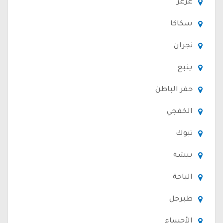
عرعر
سكاكا
نجران
ينبع
حفر الباطن
الخفجي
تبوك
بيشة
الباحة
طبرجل
الأحساء