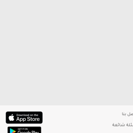
ل بنا
لة شائعة