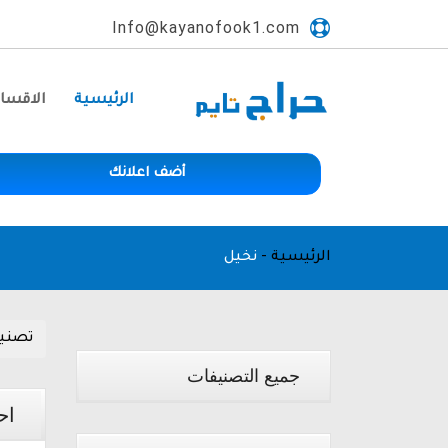
Info@kayanofook1.com
الرئيسية
الاقسا
أضف اعلانك
الرئيسية
-
نخيل
تصني
جميع التصنيفات
اح