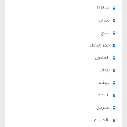
سكاكا
نجران
ينبع
حفر الباطن
الخفجي
تبوك
بيشة
الباحة
طبرجل
الأحساء