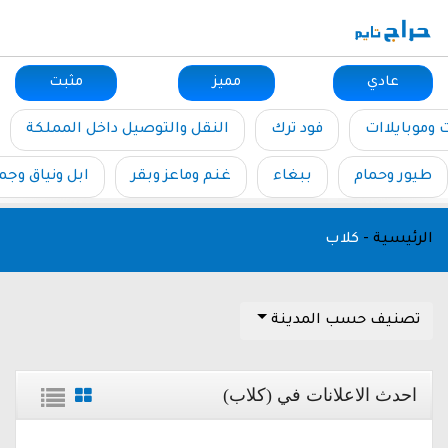
عادي
مميز
مثبت
ت وموبايلاات
فود ترك
النقل والتوصيل داخل المملكة
طيور وحمام
ببغاء
غنم وماعز وبقر
ابل ونياق وجم
الرئيسية
-
كلاب
تصنيف حسب المدينة
احدث الاعلانات في (كلاب)