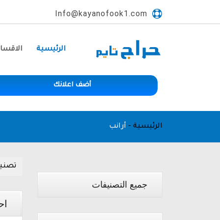
Info@kayanofook1.com
الرئيسية
الاقسا
أضف اعلانك
الرئيسية
-
أرانب
تصني
جميع التصنيفات
اح