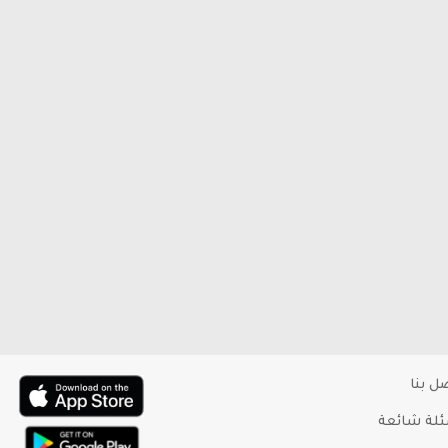
ل بنا
لة شائعة