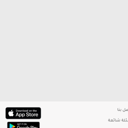
ل بنا
لة شائعة