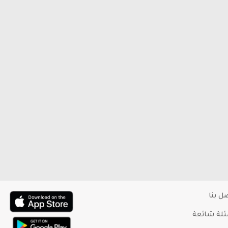
ل بنا
لة شائعة