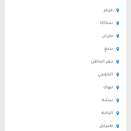
عرعر
سكاكا
نجران
ينبع
حفر الباطن
الخفجي
تبوك
بيشة
الباحة
طبرجل