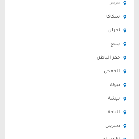
عرعر
سكاكا
نجران
ينبع
حفر الباطن
الخفجي
تبوك
بيشة
الباحة
طبرجل