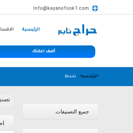
Info@kayanofook1.com
الرئيسية
الاقسا
أضف اعلانك
الرئيسية
-
شنط
تصني
جميع التصنيفات
اح