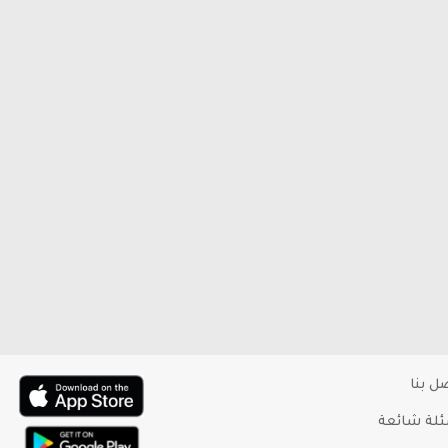
ل بنا
لة شائعة