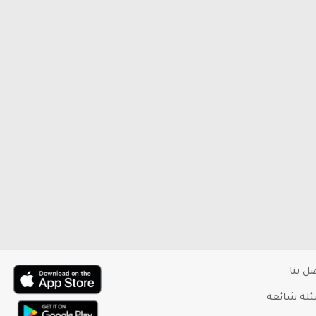
ل بنا
لة شائعة